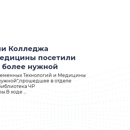
ли Колледжа
Медицины посетили
 более нужной
ременных Технологий и Медицины
нужной",прошедшее в отделе
библиотека ЧР
В ходе ...