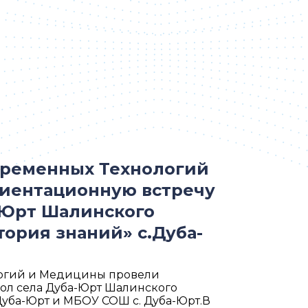
временных Технологий
иентационную встречу
-Юрт Шалинского
ория знаний» с.Дуба-
логий и Медицины провели
ол села Дуба-Юрт Шалинского
Дуба-Юрт и МБОУ СОШ с. Дуба-Юрт.В